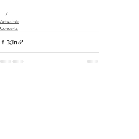
/
Actualités
Concerts
Commentaires
Rédigez un commentaire...