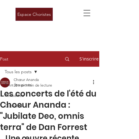
Espace Choristes
S'inscrire
Post
Tous les posts
Chœur Ananda
Tous les posts
28 mai
1 min de lecture
Les concerts de l'été du
Actualités
Choeur Ananda :
Concerts
"Jubilate Deo, omnis
terra" de Dan Forrest
Une œuvre récente, 